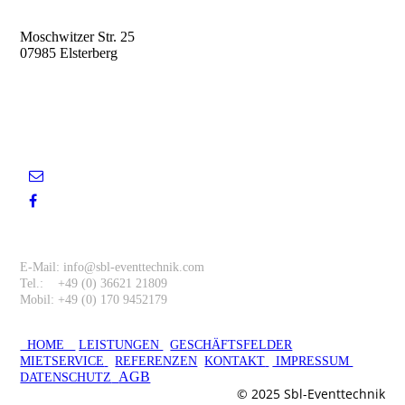
Sbl-Eventtechnik
Moschwitzer Str. 25
07985 Elsterberg
Entscheiden Sie sich für einen
zuverlässigen Partner.
Kontakt
E-Mail: info@sbl-eventtechnik.com
Tel.: +49 (0) 36621 21809
Mobil: +49 (0) 170 9452179
HOME
LEISTUNGEN
GESCHÄFTSFELDER
MIETSERVICE
REFERENZEN
KONTAKT
IMPRESSUM
AGB
DATENSCHUTZ
© 2025 Sbl-Eventtechnik