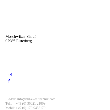
Sbl-Eventtechnik
Moschwitzer Str. 25
07985 Elsterberg
Entscheiden Sie sich für einen
zuverlässigen Partner.
Kontakt
E-Mail: info@sbl-eventtechnik.com
Tel.: +49 (0) 36621 21809
Mobil: +49 (0) 170 9452179