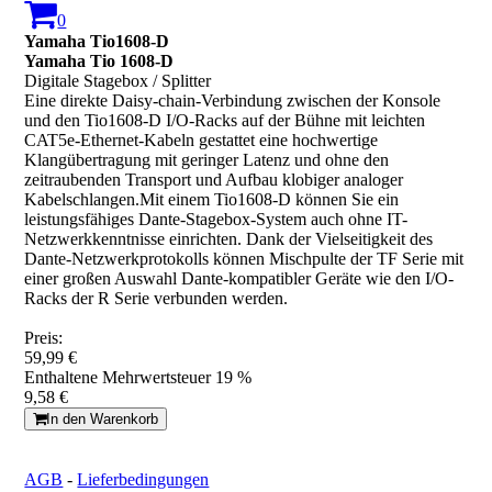
0
Yamaha Tio1608-D
Yamaha Tio 1608-D
Digitale Stagebox / Splitter
Eine direkte Daisy-chain-Verbindung zwischen der Konsole
und den Tio1608-D I/O-Racks auf der Bühne mit leichten
CAT5e-Ethernet-Kabeln gestattet eine hochwertige
Klangübertragung mit geringer Latenz und ohne den
zeitraubenden Transport und Aufbau klobiger analoger
Kabelschlangen.Mit einem Tio1608-D können Sie ein
leistungsfähiges Dante-Stagebox-System auch ohne IT-
Netzwerkkenntnisse einrichten. Dank der Vielseitigkeit des
Dante-Netzwerkprotokolls können Mischpulte der TF Serie mit
einer großen Auswahl Dante-kompatibler Geräte wie den I/O-
Racks der R Serie verbunden werden.
Preis:
59,99 €
Enthaltene Mehrwertsteuer 19 %
9,58 €
In den Warenkorb
AGB
-
Lieferbedingungen